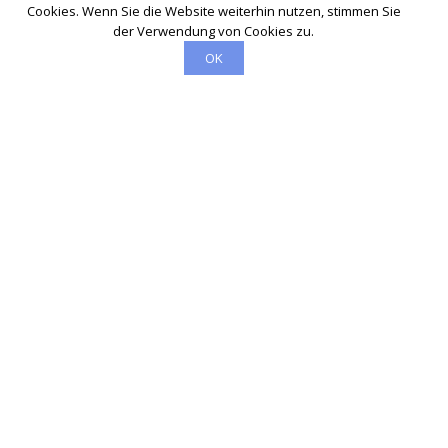
Cookies. Wenn Sie die Website weiterhin nutzen, stimmen Sie
der Verwendung von Cookies zu.
OK
Schlüsseldienst
info@marienmuenster-schluesseldienst-24.de
Startseite
Einsatzgebiete
Kontakte
Partner
Impressum